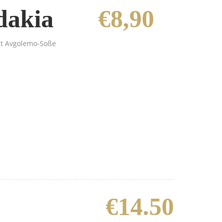
dakia
€8,90
mit Avgolemo-Soße
€14.50