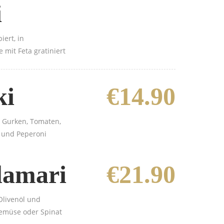
i
ert, in
mit Feta gratiniert
ki
€14.90
t Gurken, Tomaten,
n und Peperoni
lamari
€21.90
Olivenöl und
emüse oder Spinat