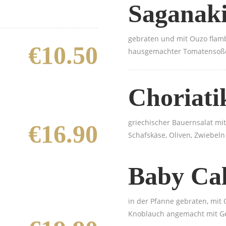
Saganak
gebraten und mit Ouzo flambi
€10.50
hausgemachter Tomatensoße 
Choriati
griechischer Bauernsalat mi
€16.90
Schafskäse, Oliven, Zwiebel
Baby Ca
in der Pfanne gebraten, mit 
Knoblauch angemacht mit G