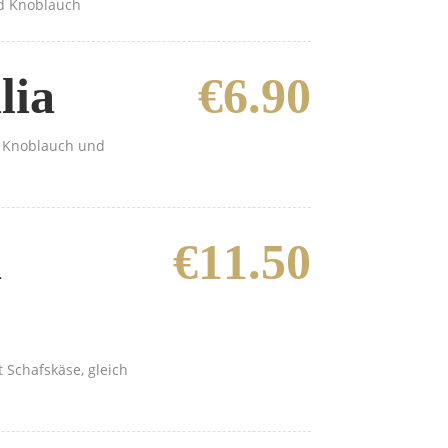
nd Knoblauch
lia
€6.90
t Knoblauch und
a
€11.50
t Schafskäse, gleich