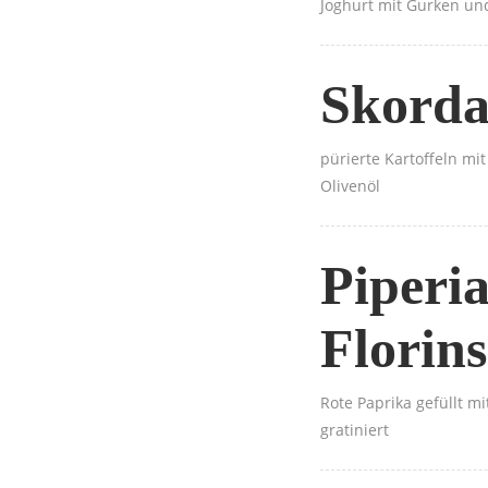
Joghurt mit Gurken u
Skorda
pürierte Kartoffeln mi
Olivenöl
Piperi
Florins
Rote Paprika gefüllt mi
gratiniert